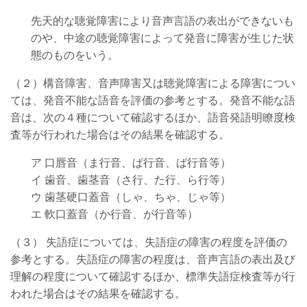
先天的な聴覚障害により音声言語の表出ができないも
のや、中途の聴覚障害によって発音に障害が生じた状
態のものをいう。
（２）構音障害、音声障害又は聴覚障害による障害につい
ては、発音不能な語音を評価の参考とする。発音不能な語
音は、次の４種について確認するほか、語音発語明瞭度検
査等が行われた場合はその結果を確認する。
ア 口唇音（ま行音、ぱ行音、ば行音等）
イ 歯音、歯茎音（さ行、た行、ら行等）
ウ 歯茎硬口蓋音（しゃ、ちゃ、じゃ等）
エ 軟口蓋音（か行音、が行音等）
（３） 失語症については、失語症の障害の程度を評価の
参考とする。失語症の障害の程度は、音声言語の表出及び
理解の程度について確認するほか、標準失語症検査等が行
われた場合はその結果を確認する。