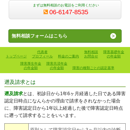
まずは無料相談のお電話をご利用ください
06-6147-8535
無料相談フォームはこちら
代表者
無料相談
障害基礎年金
トップページ
プロフィール
料金のご案内
お問合せ
の年金額
障害厚生年金
障害共済年金
の年金額
の年金額
障害の種類ごとの認定基準
遡及請求とは
遡及請求
とは、初診日から1年6ヶ月経過した日である障害
認定日時点になんらかの理由で請求をされなかった場合
に、障害認定日から1年以上経過した後で障害認定日時点
に遡って請求することをいいます。
原則として障害認定日から3ヶ月以内の診断